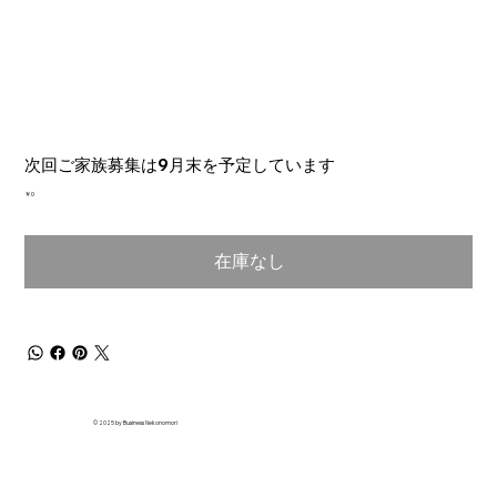
次回ご家族募集は9月末を予定しています
価
￥0
格
在庫なし
© 2025 by Business Nekonomori